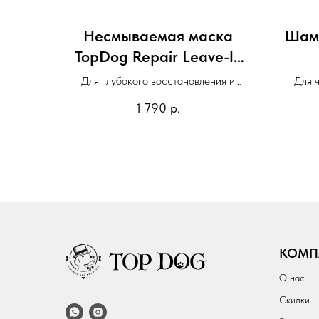
Несмываемая маска
Шам
TopDog Repair Leave-In
Mask
Для глубокого восстановления и
Для 
увлажнения шерсти
1 790
р.
КОМП
О нас
Скидки