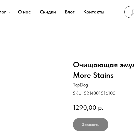
лог
О нас
Скидки
Блог
Контакты
Очищающая эмуль
More Stains
TopDog
SKU:
5214001516100
1290,00
р.
Заказать