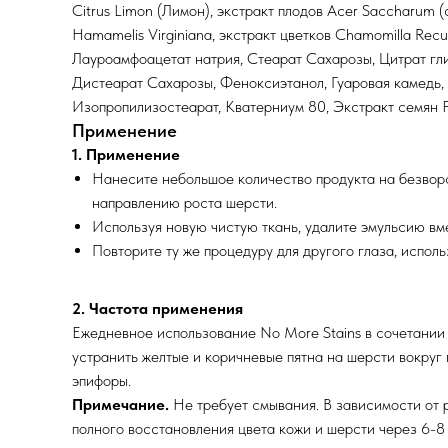
Citrus Limon (Лимон), экстракт плодов Acer Saccharum (с
Hamamelis Virginiana, экстракт цветков Chamomilla Recu
Лауроамфоацетат натрия, Стеарат Сахарозы, Цитрат гли
Дистеарат Сахарозы, Феноксиэтанол, Гуаровая камедь, 
Изопропилизостеарат, Кватерниум 80, Экстракт семян P
Применение
1. Применение
Нанесите небольшое количество продукта на безворсо
направлению роста шерсти.
Используя новую чистую ткань, удалите эмульсию вм
Повторите ту же процедуру для другого глаза, исполь
2. Частота применения
Ежедневное использование No More Stains в сочетании
устранить желтые и коричневые пятна на шерсти вокруг 
эпифоры.
Примечание.
Не требует смывания. В зависимости от 
полного восстановления цвета кожи и шерсти через 6-8