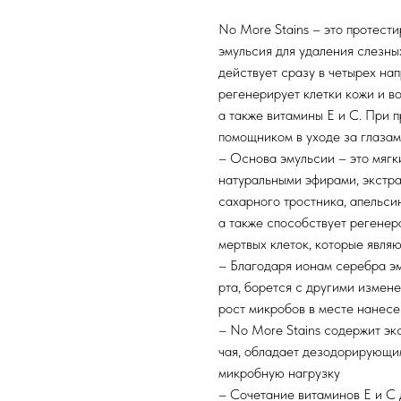
No More Stains – это протес
эмульсия для удаления слезны
действует сразу в четырех нап
регенерирует клетки кожи и в
а также витамины Е и С. При 
помощником в уходе за глазам
– Основа эмульсии – это мяг
натуральными эфирами, экстра
сахарного тростника, апельси
а также способствует регенера
мертвых клеток, которые явля
– Благодаря ионам серебра эм
рта, борется с другими измен
рост микробов в месте нанес
– No More Stains содержит эк
чая, обладает дезодорирующи
микробную нагрузку
– Сочетание витаминов Е и С