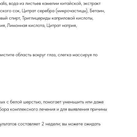
alis, вода из листьев камелии китайской, экстракт
сского сок, Цитрат серебра (микрочастицы), Бетаин,
вый спирт, Триглицериды каприловой кислоты,
ия, Лимонная кислота, Цитрат натрия,
стите область вокруг глаз, слегка массируя по
ых с белой шерстью, помогает уменьшить или даже
дбора комплексного лечения и для выявления причины
льтатов составляет 2 недели; вы можете ожидать