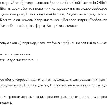
ахарный клен), вода из цветов / листьев / стеблей Euphrasia Officin
tita, глицерин, бентонитовая глина, порошок листьев алоэ Барбадо
церилстеарата, Полиглицерил-4 Кокоат, Рицинолат натрия, Цетило
Ксантановая камедь, Каприлилгликоль, Бензоат натрия, Сорбат кал
runus Domestica, Токоферол, Аскорбилпальмитат.
вую ткань (например, хлопчатобумажную) или на ватный диск и очи
есте с выделениями.
зуя новую чистую ткань.
 со сбалансированным питанием, подходящим для домашних животн
глаз, рта и лап. Проконсультируйтесь с вашим ветеринаром для по
регулярности использования среднее время появления видимых резу
 недель.