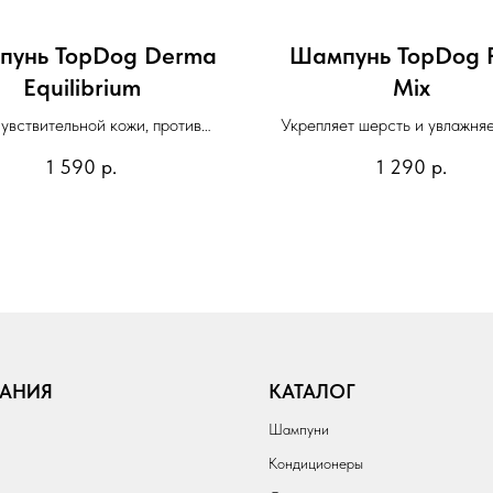
пунь TopDog Derma
Шампунь TopDog F
Equilibrium
Mix
чувствительной кожи, против
Укрепляет шерсть и увлажняе
неприятного запаха
оставляя после использования
1 590
р.
1 290
р.
восхитительный фруктовый 
АНИЯ
КАТАЛОГ
Шампуни
Кондиционеры