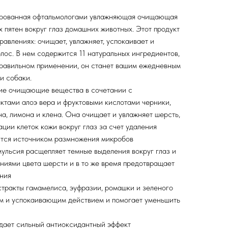
тированная офтальмологами увлажняющая очищающая
х пятен вокруг глаз домашних животных. Этот продукт
равлениях: очищает, увлажняет, успокаивает и
олос. В нем содержится 11 натуральных ингредиентов,
правильном применении, он станет вашим ежедневным
и собаки.
кие очищающие вещества в сочетании с
ктами алоэ вера и фруктовыми кислотами черники,
на, лимона и клена. Она очищает и увлажняет шерсть,
ции клеток кожи вокруг глаз за счет удаления
ются источником размножения микробов
ульсия расщепляет темные выделения вокруг глаз и
ениями цвета шерсти и в то же время предотвращает
ения
стракты гамамелиса, эуфразии, ромашки и зеленого
м и успокаивающим действием и помогает уменьшить
 дает сильный антиоксидантный эффект