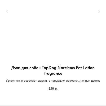
il
Духи для собак TopDog Narcissus Pet Lotion
Fragrance
Д
Увлажняет и освежает шерсть с чарующим ароматом ночных цветов
850
р.