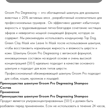
​Groom Pro Degreasing — это обогащенный шампунь для домашних
животных с 20% активным алоэ , разработанный исключительно для
профессиональных грумеров . Он эффективно удаляет избыточную
жирность и трудновыводимые пятна благодаря сочетанию чистящих
эфиров и невероятно мощной очищающей формуле, которую он
содержит. Мы рекомендуем использовать кондиционер Top Dog,
Green Clay Mask или Leave In Mask после использования шампуня,
чтобы восстановить нормальную жирность и влажность шерсти и
кожи. Шампунь Groom Pro Degreasing с веганской формулой,
инновационным составом на водной основе и очень высокой
концентрацией (50:1) идеально подходит в качестве основного
шампуня и подходит для всех типов шерсти.
Профессиональный обезжиривающий шампунь Groom Pro подходит
для собак, кошек, кроликов и лошадей.
Преимущества шампуня Groom Pro Degreasing Shampoo
Состав
Применение
Преимущества шампуня Groom Pro Degreasing Shampoo
Продукт является ультраконцентрированным (50:1) и должен быть
разбавлен перед применением. Если не использовать в течение 24 часов,