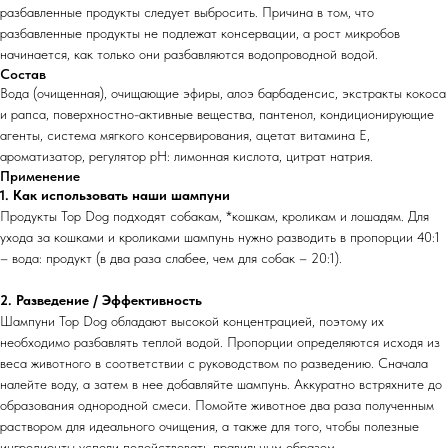
разбавленные продукты следует выбросить. Причина в том, что
разбавленные продукты не подлежат консервации, а рост микробов
начинается, как только они разбавляются водопроводной водой.
Состав
Вода (очищенная), очищающие эфиры, алоэ барбаденсис, экстракты кокоса
и рапса, поверхностно-активные вещества, пантенол, кондиционирующие
агенты, система мягкого консервирования, ацетат витамина Е,
ароматизатор, регулятор рН: лимонная кислота, цитрат натрия.
Применение
1. Как использовать наши шампуни
Продукты Top Dog подходят собакам, *кошкам, кроликам и лошадям. Для
ухода за кошками и кроликами шампунь нужно разводить в пропорции 40:1
– вода: продукт (в два раза слабее, чем для собак – 20:1).
2. Разведение / Эффективность
Шампуни Top Dog обладают высокой концентрацией, поэтому их
необходимо разбавлять теплой водой. Пропорции определяются исходя из
веса животного в соответствии с руководством по разведению. Сначала
налейте воду, а затем в нее добавляйте шампунь. Аккуратно встряхните до
образования однородной смеси. Помойте животное два раза полученным
раствором для идеального очищения, а также для того, чтобы полезные
ингредиенты успели подействовать правильным образом.