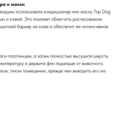
ра и маски
ендуем использовать кондиционер или маску Top Dog
ью и кожей. Это поможет облегчить расчесывание
ащитный барьер на коже и обеспечит ее интенсивное
аги полотенцем, а затем полностью высушите шерсть
емпературу и держите фен подальше от животного.
плом, тихом помещении, прежде чем выводить его на