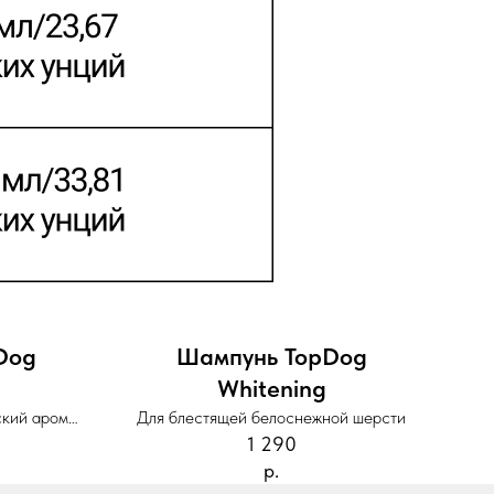
Dog
Шампунь TopDog
Whitening
ский аромат
Для блестящей белоснежной шерсти
1 290
р.