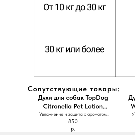
Сопутствующие товары:
Духи для собак TopDog
Ду
Citronella Pet Lotion
W
Fragrance
Увлажнение и защита с ароматом
У
850
цитронеллы
р.