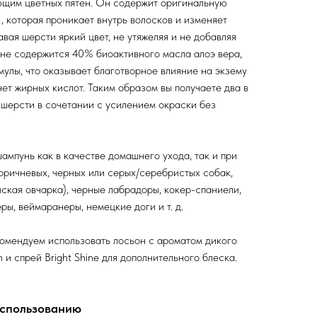
ющим цветных пятен. Он содержит оригинальную
 которая проникает внутрь волосков и изменяет
вая шерсти яркий цвет, не утяжеляя и не добавляя
уне содержится 40% биоактивного масла алоэ вера,
мулы, что оказывает благотворное влияние на экзему
чет жирных кислот. Таким образом вы получаете два в
шерсти в сочетании с усилением окраски без
ампунь как в качестве домашнего ухода, так и при
оричневых, черных или серых/серебристых собак,
йская овчарка), черные лабрадоры, кокер-спаниели,
ры, веймаранеры, немецкие доги и т. д.
омендуем использовать лосьон с ароматом дикого
n и спрей Bright Shine для дополнительного блеска.
использованию