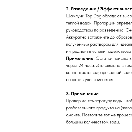
2. Разведение / Эффективност
Шампуни Top Dog обладают высок
теплой водой. Пропорции определ
руководством по разведению. Сна
Аккуратно встряхните до образо
полученным раствором для идеаль
ингредиенты успели подействова
Примечание.
Остатки неиспольз
через 24 часа. Это связано с те
концентрата водопроводной водой
напротив увеличивается.
3. Применение
Проверьте температуру воды, что
разбавленного продукта на (жела
смойте. Повторите тот же процес
большим количеством воды.