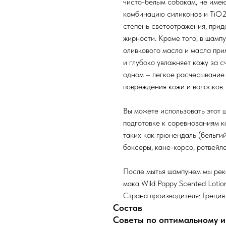
чисто-белым собакам, не име
комбинацию силиконов и TiO2,
степень светоотражения, прида
жирности. Кроме того, в шамп
оливкового масла и масла при
и глубоко увлажняет кожу за с
одном – легкое расчесывание 
повреждения кожи и волосков.
Вы можете использовать этот ш
подготовке к соревнованиям к
таких как грюнендаль (бельги
боксеры, кане-корсо, ротвейле
После мытья шампунем мы рек
мака Wild Poppy Scented Lotio
Страна производителя: Греция
Состав
Советы по оптимальному 