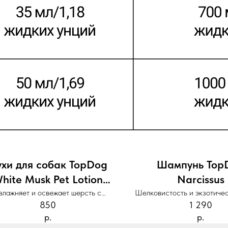
хи для собак TopDog
Шампунь Top
hite Musk Pet Lotion
Narcissus
Fragrance
влажняет и освежает шерсть с
Шелковистость и экзотиче
850
1 290
нежным ароматом мускуса
ночных цветов
р.
р.