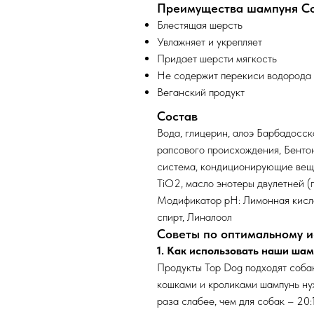
Преимущества шампуня Col
Блестящая шерсть
Увлажняет и укрепляет
Придает шерсти мягкость
Не содержит перекиси водорода
Веганский продукт
Состав
Вода, глицерин, алоэ Барбадосск
рапсового происхождения, Бенто
система, кондиционирующие веще
TiO2, масло энотеры двулетней (
Модификатор рН: Лимонная кисло
спирт, Линалоол
Советы по оптимальному 
1. Как использовать наши ша
Продукты Top Dog подходят собак
кошками и кроликами шампунь нуж
раза слабее, чем для собак – 20:1