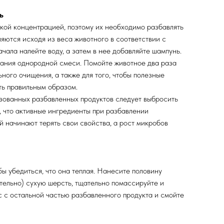
ь
ой концентрацией, поэтому их необходимо разбавлять
яются исходя из веса животного в соответствии с
чала налейте воду, а затем в нее добавляйте шампунь.
вания однородной смеси. Помойте животное два раза
ного очищения, а также для того, чтобы полезные
ть правильным образом.
ованных разбавленных продуктов следует выбросить
м, что активные ингредиенты при разбавлении
 начинают терять свои свойства, а рост микробов
бы убедиться, что она теплая. Нанесите половину
тельно) сухую шерсть, тщательно помассируйте и
с с остальной частью разбавленного продукта и смойте