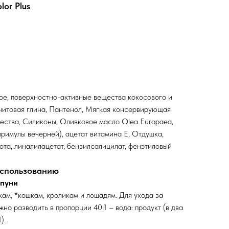
or Plus
ое, поверхностно-активные вещества кокосового и
нитовая глина, Пантенол, Мягкая консервирующая
ства, Силиконы, Оливковое масло Olea Europaea,
примулы вечерней), ацетат витамина Е, Отдушка,
та, линалилацетат, бензилсалицилат, фенэтиловый
использованию
мпуни
ам, *кошкам, кроликам и лошадям. Для ухода за
но разводить в пропорции 40:1 – вода: продукт (в два
).